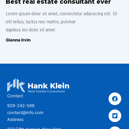
Best real estate consultant ever​
Lorem ipsum dolor sit amet, consectetur adipiscing elit. Ut
elit tellus, luctus nec mattis, pulvinar
dapibus leo dolor sit amet.
Gianna Irvin
Contact
929-242-566
contact@info.com
Address