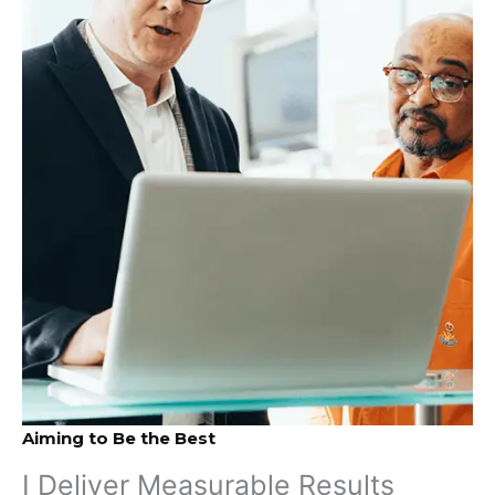
Aiming to Be the Best​
I Deliver Measurable Results​